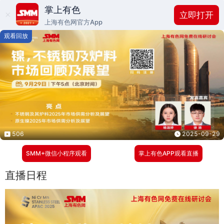
掌上有色
立即打开
上海有色网官方App
观看回放
506
2025-09-29
SMM+微信小程序观看
掌上有色APP观看直播
直播日程